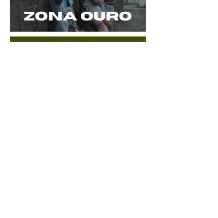
© 2024 por Átila Fauzi